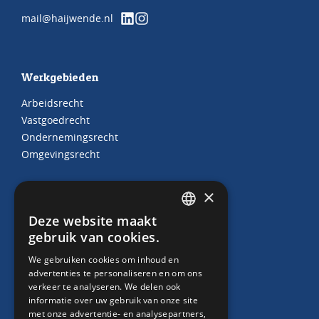
mail@haijwende.nl
Werkgebieden
Arbeidsrecht
Vastgoedrecht
Ondernemingsrecht
Omgevingsrecht
×
Juridische producten
Deze website maakt
DUTCH
gebruik van cookies.
Arbeidscontracten
ENGLISH
HR Abonnement
We gebruiken cookies om inhoud en
Contract “thuiswerken”
advertenties te personaliseren en om ons
verkeer te analyseren. We delen ook
Whitepaper Faillissement debiteur
informatie over uw gebruik van onze site
met onze advertentie- en analysepartners,