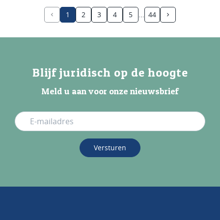
1
2
3
4
5
44
Blijf juridisch op de hoogte
Meld u aan voor onze nieuwsbrief
Versturen