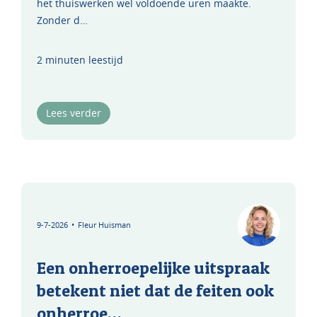
het thuiswerken wel voldoende uren maakte.
Zonder d…
2 minuten leestijd
Lees verder
9-7-2026
•
Fleur Huisman
Een onherroepelijke uitspraak
betekent niet dat de feiten ook
onherroe…