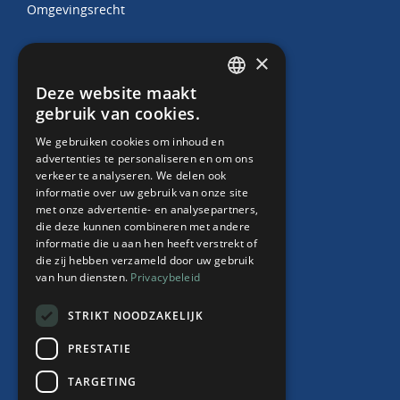
Omgevingsrecht
×
Juridische producten
Deze website maakt
DUTCH
gebruik van cookies.
Arbeidscontracten
ENGLISH
HR Abonnement
We gebruiken cookies om inhoud en
Contract “thuiswerken”
advertenties te personaliseren en om ons
verkeer te analyseren. We delen ook
Whitepaper Faillissement debiteur
informatie over uw gebruik van onze site
met onze advertentie- en analysepartners,
die deze kunnen combineren met andere
informatie die u aan hen heeft verstrekt of
Over ons
die zij hebben verzameld door uw gebruik
van hun diensten.
Privacybeleid
Team
Nieuws
STRIKT NOODZAKELIJK
Events
PRESTATIE
Contact
TARGETING