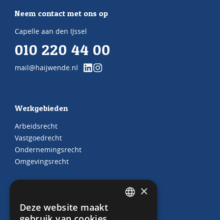
Neem contact met ons op
Capelle aan den IJssel
010 220 44 00
mail@haijwende.nl
Werkgebieden
Arbeidsrecht
Vastgoedrecht
Ondernemingsrecht
Omgevingsrecht
×
Juridische producten
Deze website maakt
DUTCH
gebruik van cookies.
Arbeidscontracten