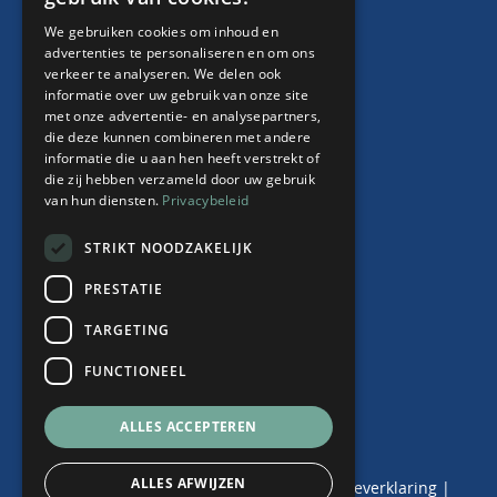
ENGLISH
HR Abonnement
We gebruiken cookies om inhoud en
Contract “thuiswerken”
advertenties te personaliseren en om ons
verkeer te analyseren. We delen ook
Whitepaper Faillissement debiteur
informatie over uw gebruik van onze site
met onze advertentie- en analysepartners,
die deze kunnen combineren met andere
informatie die u aan hen heeft verstrekt of
Over ons
die zij hebben verzameld door uw gebruik
van hun diensten.
Privacybeleid
Team
Nieuws
STRIKT NOODZAKELIJK
Events
PRESTATIE
Contact
TARGETING
FUNCTIONEEL
© 2024 de Haij & Van der Wende |
ALLES ACCEPTEREN
Alle Rechten Voorbehouden
ALLES AFWIJZEN
Algemene Voorwaarden
|
Privacy- en Cookieverklaring
|