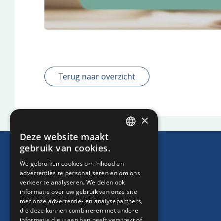
Terug naar overzicht
×
Deze website maakt
DUTCH
gebruik van cookies.
ENGLISH
We gebruiken cookies om inhoud en
advertenties te personaliseren en om ons
verkeer te analyseren. We delen ook
informatie over uw gebruik van onze site
met onze advertentie- en analysepartners,
die deze kunnen combineren met andere
informatie die u aan hen heeft verstrekt of