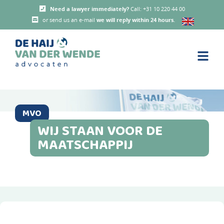
Need a lawyer immediately?
Call: +31 10 220 44 00
or send us an e-mail
we will reply within 24 hours
.
MVO
WIJ STAAN VOOR DE
MAATSCHAPPIJ