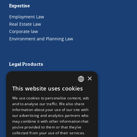
Expertise
Employment Law
Real Estate Law
Corporate law
Environment and Planning Law
Legal Products
HR Subscription
×
Employment Contracts
This website uses cookies
"Working from home" Contract
DUTCH
"Working from home" Contract
We use cookies to personalise content, ads
ENGLISH
and to analyse our traffic. We also share
information about your use of our site with
our advertising and analytics partners who
may combine it with other information that
Our Office
you’ve provided to them or that they’ve
collected from your use of their services.
Team