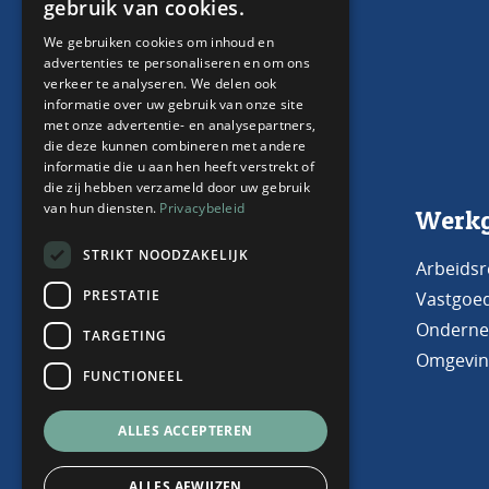
gebruik van cookies.
ENGLISH
We gebruiken cookies om inhoud en
advertenties te personaliseren en om ons
verkeer te analyseren. We delen ook
informatie over uw gebruik van onze site
met onze advertentie- en analysepartners,
die deze kunnen combineren met andere
informatie die u aan hen heeft verstrekt of
die zij hebben verzameld door uw gebruik
van hun diensten.
Privacybeleid
Neem contact met ons
Werkg
op
STRIKT NOODZAKELIJK
Arbeidsr
PRESTATIE
Vastgoe
Capelle aan den IJssel
Onderne
010 220 44 00
TARGETING
Omgevin
FUNCTIONEEL
mail@haijwende.nl
ALLES ACCEPTEREN
ALLES AFWIJZEN