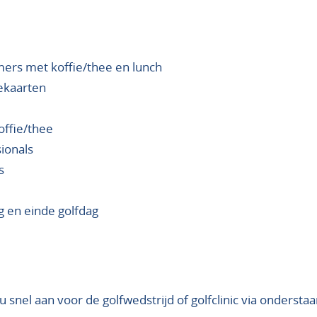
mers met koffie/thee en lunch
rekaarten
offie/thee
sionals
s
ng en einde golfdag
snel aan voor de golfwedstrijd of golfclinic via ondersta