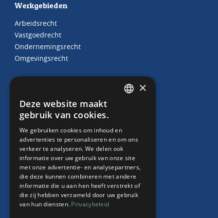
Werkgebieden
Arbeidsrecht
Vastgoedrecht
Ondernemingsrecht
Omgevingsrecht
×
Juridische producten
Deze website maakt
DUTCH
gebruik van cookies.
Arbeidscontracten
ENGLISH
HR Abonnement
We gebruiken cookies om inhoud en
Contract “thuiswerken”
advertenties te personaliseren en om ons
verkeer te analyseren. We delen ook
Whitepaper Faillissement debiteur
informatie over uw gebruik van onze site
met onze advertentie- en analysepartners,
die deze kunnen combineren met andere
informatie die u aan hen heeft verstrekt of
Over ons
die zij hebben verzameld door uw gebruik
van hun diensten.
Privacybeleid
Team