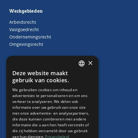
Werkgebieden
Arbeidsrecht
Vastgoedrecht
Ondernemingsrecht
Omgevingsrecht
×
Juridische producten
Deze website maakt
DUTCH
gebruik van cookies.
Arbeidscontracten
ENGLISH
HR Abonnement
We gebruiken cookies om inhoud en
Contract “thuiswerken”
advertenties te personaliseren en om ons
verkeer te analyseren. We delen ook
Whitepaper Faillissement debiteur
informatie over uw gebruik van onze site
met onze advertentie- en analysepartners,
die deze kunnen combineren met andere
informatie die u aan hen heeft verstrekt of
Over ons
die zij hebben verzameld door uw gebruik
van hun diensten.
Privacybeleid