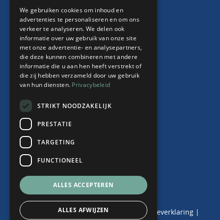
ENGLISH
HR Abonnement
We gebruiken cookies om inhoud en
Contract “thuiswerken”
advertenties te personaliseren en om ons
verkeer te analyseren. We delen ook
Whitepaper Faillissement debiteur
informatie over uw gebruik van onze site
met onze advertentie- en analysepartners,
die deze kunnen combineren met andere
informatie die u aan hen heeft verstrekt of
Over ons
die zij hebben verzameld door uw gebruik
van hun diensten.
Privacybeleid
Team
Nieuws
STRIKT NOODZAKELIJK
Events
PRESTATIE
Contact
TARGETING
FUNCTIONEEL
© 2024 de Haij & Van der Wende |
ALLES ACCEPTEREN
Alle Rechten Voorbehouden
ALLES AFWIJZEN
Algemene Voorwaarden
|
Privacy- en Cookieverklaring
|