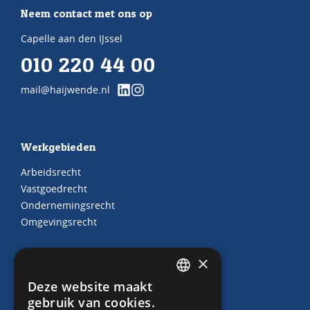
Neem contact met ons op
Capelle aan den IJssel
010 220 44 00
mail@haijwende.nl
Werkgebieden
Arbeidsrecht
Vastgoedrecht
Ondernemingsrecht
Omgevingsrecht
×
Juridische producten
Deze website maakt
DUTCH
gebruik van cookies.
Arbeidscontracten