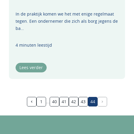
In de praktijk komen we het met enige regelmaat
tegen. Een ondernemer die zich als borg jegens de
ba…
4 minuten leestijd
Lees verder
1
40
41
42
43
44