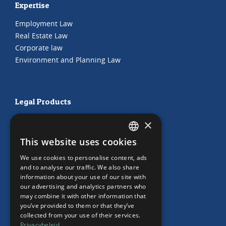
Expertise
Employment Law
Real Estate Law
Corporate law
Environment and Planning Law
Legal Products
HR Subscription
×
Employment Contracts
This website uses cookies
"Working from home" Contract
DUTCH
"Working from home" Contract
We use cookies to personalise content, ads
ENGLISH
and to analyse our traffic. We also share
information about your use of our site with
our advertising and analytics partners who
may combine it with other information that
Our Office
you’ve provided to them or that they’ve
collected from your use of their services.
Team
Privacybeleid