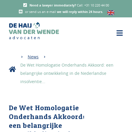
Need a lawyer immediately?
Call: +31 10 220 44 00
or send us an e-mail
we will reply within 24 hours
.
News
De Wet Homologatie Onderhands Akkoord: een
belangrijke ontwikkeling in de Nederlandse
insolventie...
De Wet Homologatie
Onderhands Akkoord:
een belangrijke