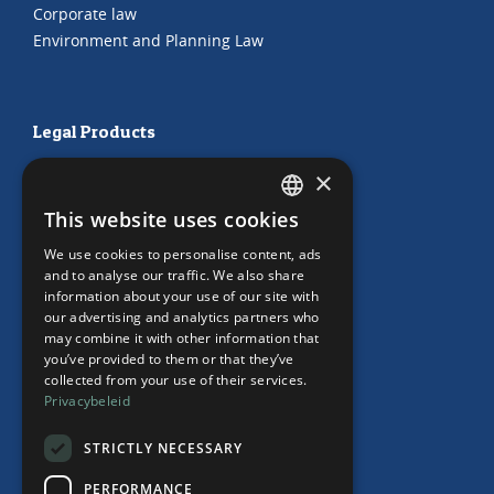
Corporate law
Environment and Planning Law
Legal Products
HR Subscription
×
Employment Contracts
This website uses cookies
"Working from home" Contract
DUTCH
"Working from home" Contract
We use cookies to personalise content, ads
ENGLISH
and to analyse our traffic. We also share
information about your use of our site with
our advertising and analytics partners who
may combine it with other information that
Our Office
you’ve provided to them or that they’ve
collected from your use of their services.
Team
Privacybeleid
News
Events
STRICTLY NECESSARY
Contact
PERFORMANCE