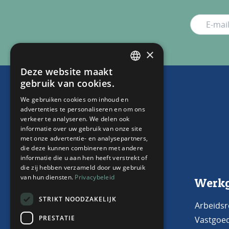
×
Deze website maakt
DUTCH
gebruik van cookies.
ENGLISH
We gebruiken cookies om inhoud en
advertenties te personaliseren en om ons
verkeer te analyseren. We delen ook
informatie over uw gebruik van onze site
met onze advertentie- en analysepartners,
die deze kunnen combineren met andere
informatie die u aan hen heeft verstrekt of
die zij hebben verzameld door uw gebruik
van hun diensten.
Privacybeleid
Neem contact met ons
Werkg
op
STRIKT NOODZAKELIJK
Arbeidsr
PRESTATIE
Vastgoe
Capelle aan den IJssel