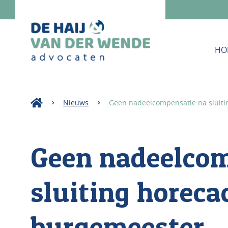
HO
Nieuws
Geen nadeelcompensatie na sluit
Geen nadeelcom
sluiting horec
burgemeester