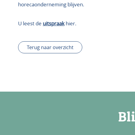
horecaonderneming blijven.
U leest de
uitspraak
hier.
Terug naar overzicht
Bl