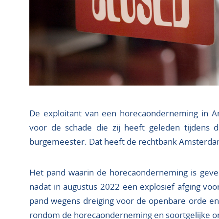
De exploitant van een horecaonderneming in 
voor de schade die zij heeft geleden tijdens de
burgemeester. Dat heeft de rechtbank Amsterdam 
Het pand waarin de horecaonderneming is gevest
nadat in augustus 2022 een explosief afging vo
pand wegens dreiging voor de openbare orde en 
rondom de horecaonderneming en soortgelijke 