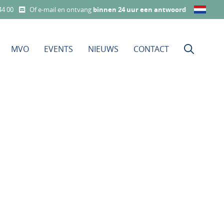
44 00
Of e-mail en ontvang
binnen 24 uur een antwoord
MVO
EVENTS
NIEUWS
CONTACT