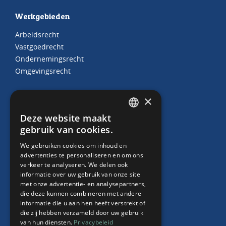
Werkgebieden
Arbeidsrecht
Vastgoedrecht
Ondernemingsrecht
Omgevingsrecht
×
Juridische producten
Deze website maakt
DUTCH
gebruik van cookies.
Arbeidscontracten
ENGLISH
HR Abonnement
We gebruiken cookies om inhoud en
Contract “thuiswerken”
advertenties te personaliseren en om ons
verkeer te analyseren. We delen ook
Whitepaper Faillissement debiteur
informatie over uw gebruik van onze site
met onze advertentie- en analysepartners,
die deze kunnen combineren met andere
informatie die u aan hen heeft verstrekt of
Over ons
die zij hebben verzameld door uw gebruik
van hun diensten.
Privacybeleid