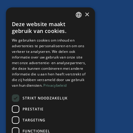
×
Juridische producten
Deze website maakt
DUTCH
gebruik van cookies.
Arbeidscontracten
ENGLISH
HR Abonnement
We gebruiken cookies om inhoud en
Contract “thuiswerken”
advertenties te personaliseren en om ons
verkeer te analyseren. We delen ook
Whitepaper Faillissement debiteur
informatie over uw gebruik van onze site
met onze advertentie- en analysepartners,
die deze kunnen combineren met andere
informatie die u aan hen heeft verstrekt of
Over ons
die zij hebben verzameld door uw gebruik
van hun diensten.
Privacybeleid
Team
Nieuws
STRIKT NOODZAKELIJK
Events
PRESTATIE
Contact
TARGETING
FUNCTIONEEL